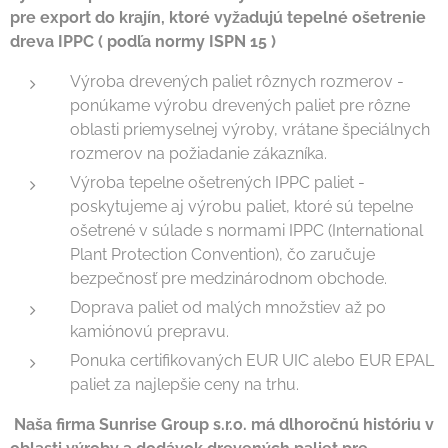
pre export do krajín, ktoré vyžadujú tepelné ošetrenie
dreva IPPC ( podľa normy ISPN 15 )
Výroba drevených paliet rôznych rozmerov -
ponúkame výrobu drevených paliet pre rôzne
oblasti priemyselnej výroby, vrátane špeciálnych
rozmerov na požiadanie zákazníka.
Výroba tepelne ošetrených IPPC paliet -
poskytujeme aj výrobu paliet, ktoré sú tepelne
ošetrené v súlade s normami IPPC (International
Plant Protection Convention), čo zaručuje
bezpečnosť pre medzinárodnom obchode.
Doprava paliet od malých množstiev až po
kamiónovú prepravu.
Ponuka certifikovaných EUR UIC alebo EUR EPAL
paliet za najlepšie ceny na trhu.
Naša firma Sunrise Group s.r.o. má dlhoročnú históriu v