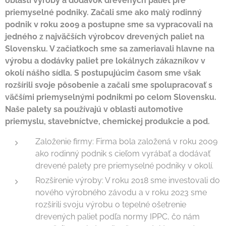
oblasti výroby a dodávok drevených paliet pre
priemyselné podniky. Začali sme ako malý rodinný
podnik v roku 2009 a postupne sme sa vypracovali na
jedného z najväčších výrobcov drevených paliet na
Slovensku. V začiatkoch sme sa zameriavali hlavne na
výrobu a dodávky paliet pre lokálnych zákazníkov v
okolí nášho sídla. S postupujúcim časom sme však
rozšírili svoje pôsobenie a začali sme spolupracovať s
väčšími priemyselnými podnikmi po celom Slovensku.
Naše palety sa používajú v oblasti automotive
priemyslu, stavebníctve, chemickej produkcie a pod.
Založenie firmy: Firma bola založená v roku 2009
ako rodinný podnik s cieľom vyrábať a dodávať
drevené palety pre priemyselné podniky v okolí.
Rozšírenie výroby: V roku 2018 sme investovali do
nového výrobného závodu a v roku 2023 sme
rozšírili svoju výrobu o tepelné ošetrenie
drevených paliet podľa normy IPPC, čo nám