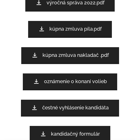
výročná správa 2022.pdf
kúpna zmluva píla.pdf
kúpna zmluva nakladač .pdf
oznámenie o konaní volieb
čestné vyhlásenie kandidáta
kandidačný formulár