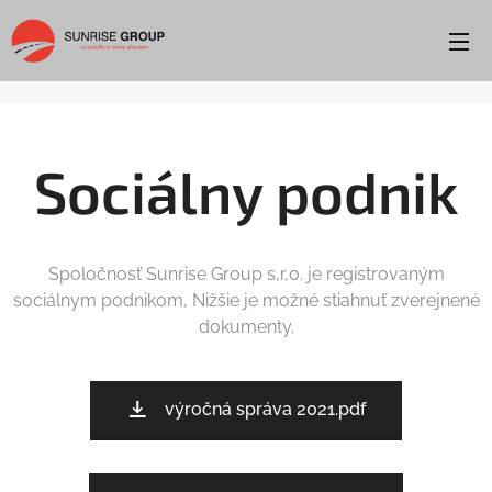
Sociálny podnik
Spoločnosť Sunrise Group s,r,o. je registrovaným
sociálnym podnikom, Nižšie je možné stiahnuť zverejnené
dokumenty.
výročná správa 2021.pdf